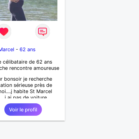
Marcel
-
62 ans
célibataire de 62 ans
che rencontre amoureuse
r bonsoir je recherche
lation sérieuse près de
oi....j habite St Marcel
...j ai pas de voiture
.. quelqu'un qui aurait
Voir le profil
55 et 64 ans...sans enfants
férence même adultes et
aurait garder aucun
t avec une où plusieurs
i vous correspondez à ma