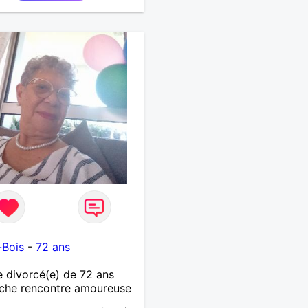
 tout est question de
.
-Bois
-
72 ans
divorcé(e) de 72 ans
che rencontre amoureuse