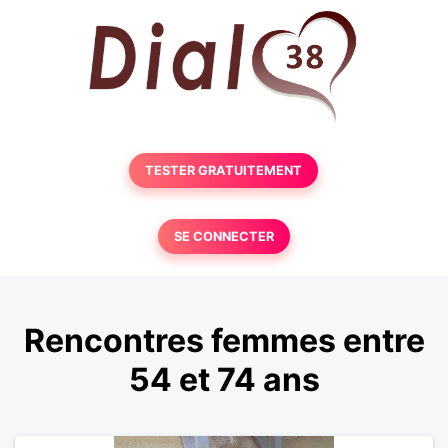
TESTER GRATUITEMENT
SE CONNECTER
Rencontres femmes entre
54 et 74 ans