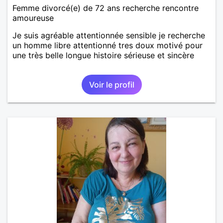
Femme divorcé(e) de 72 ans recherche rencontre
amoureuse
Je suis agréable attentionnée sensible je recherche
un homme libre attentionné tres doux motivé pour
une très belle longue histoire sérieuse et sincère
Voir le profil