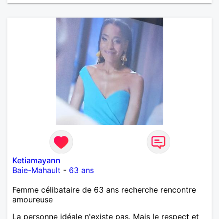
Ketiamayann
Baie-Mahault
-
63 ans
Femme célibataire de 63 ans recherche rencontre
amoureuse
La personne idéale n'existe pas. Mais le respect et