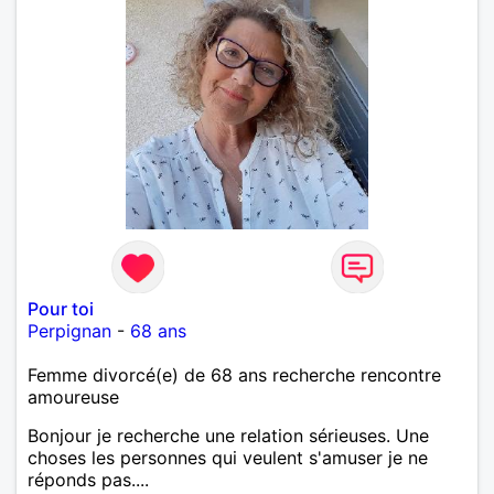
Pour toi
Perpignan
-
68 ans
Femme divorcé(e) de 68 ans recherche rencontre
amoureuse
Bonjour je recherche une relation sérieuses. Une
choses les personnes qui veulent s'amuser je ne
réponds pas....