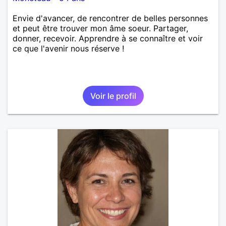
Envie d'avancer, de rencontrer de belles personnes
et peut être trouver mon âme soeur. Partager,
donner, recevoir. Apprendre à se connaître et voir
ce que l'avenir nous réserve !
Voir le profil