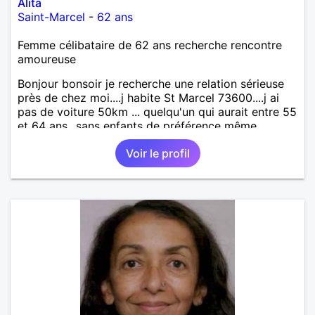
Alita
Saint-Marcel
-
62 ans
Femme célibataire de 62 ans recherche rencontre
amoureuse
Bonjour bonsoir je recherche une relation sérieuse
près de chez moi....j habite St Marcel 73600....j ai
pas de voiture 50km ... quelqu'un qui aurait entre 55
et 64 ans...sans enfants de préférence même
adultes et qui n aurait garder aucun contact avec
Voir le profil
une où plusieurs ex...si vous correspondez à ma
recherche ecrivez moi je vous répondrai...