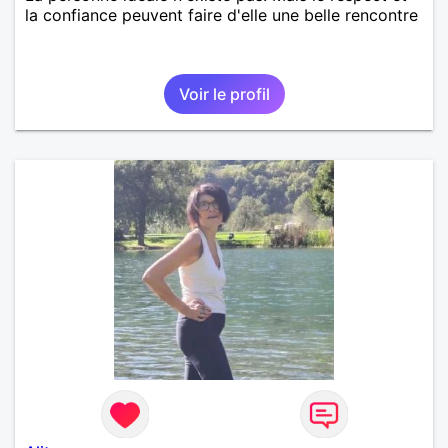
la confiance peuvent faire d'elle une belle rencontre
Voir le profil