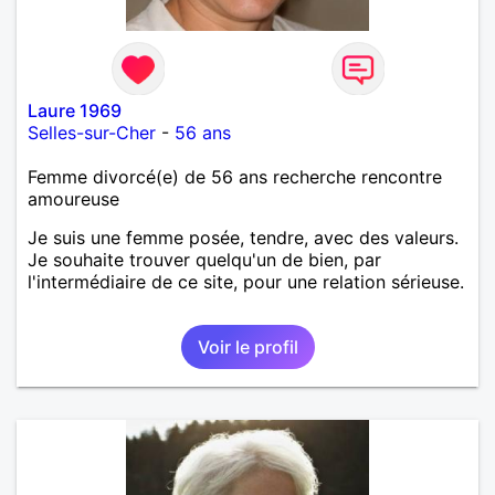
Laure 1969
Selles-sur-Cher
-
56 ans
Femme divorcé(e) de 56 ans recherche rencontre
amoureuse
Je suis une femme posée, tendre, avec des valeurs.
Je souhaite trouver quelqu'un de bien, par
l'intermédiaire de ce site, pour une relation sérieuse.
Voir le profil