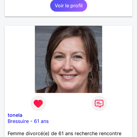
Voir le profil
tonela
Bressuire
-
61 ans
Femme divorcé(e) de 61 ans recherche rencontre