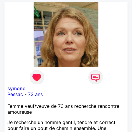
symone
Pessac
-
73 ans
Femme veuf/veuve de 73 ans recherche rencontre
amoureuse
Je recherche un homme gentil, tendre et correct
pour faire un bout de chemin ensemble. Une