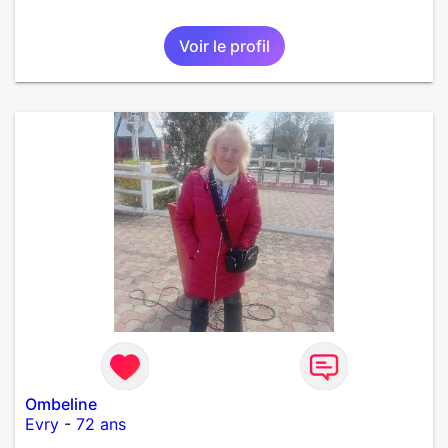
Voir le profil
Ombeline
Evry
-
72 ans