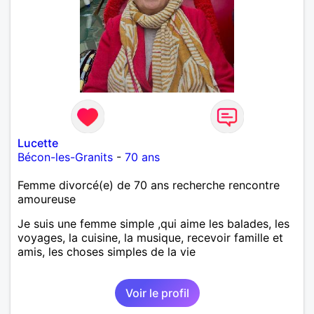
Lucette
Bécon-les-Granits
-
70 ans
Femme divorcé(e) de 70 ans recherche rencontre
amoureuse
Je suis une femme simple ,qui aime les balades, les
voyages, la cuisine, la musique, recevoir famille et
amis, les choses simples de la vie
Voir le profil