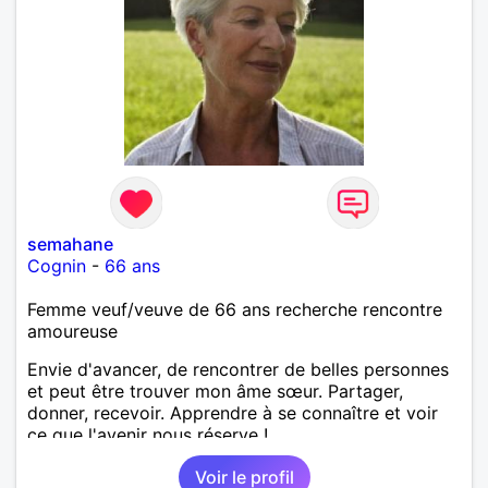
semahane
Cognin
-
66 ans
Femme veuf/veuve de 66 ans recherche rencontre
amoureuse
Envie d'avancer, de rencontrer de belles personnes
et peut être trouver mon âme sœur. Partager,
donner, recevoir. Apprendre à se connaître et voir
ce que l'avenir nous réserve !
Voir le profil