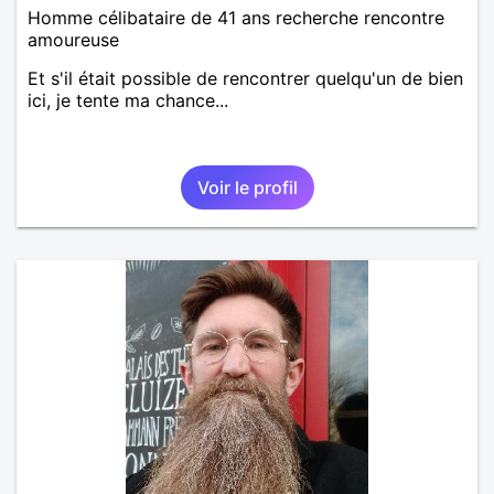
Homme célibataire de 41 ans recherche rencontre
amoureuse
Et s'il était possible de rencontrer quelqu'un de bien
ici, je tente ma chance...
Voir le profil