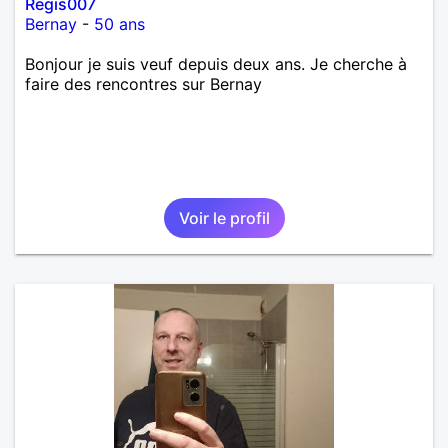
Regis007
Bernay
-
50 ans
Bonjour je suis veuf depuis deux ans. Je cherche à
faire des rencontres sur Bernay
Voir le profil