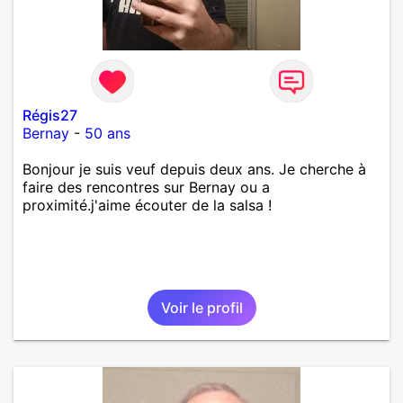
Régis27
Bernay
-
50 ans
Bonjour je suis veuf depuis deux ans. Je cherche à
faire des rencontres sur Bernay ou a
proximité.j'aime écouter de la salsa !
Voir le profil