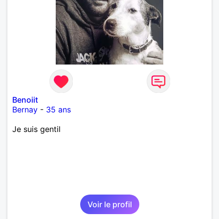
Benoiit
Bernay
-
35 ans
Je suis gentil
Voir le profil