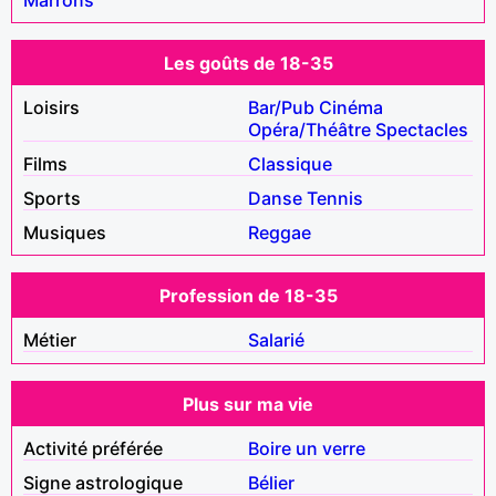
Les goûts de 18-35
Loisirs
Bar/Pub
Cinéma
Opéra/Théâtre
Spectacles
Films
Classique
Sports
Danse
Tennis
Musiques
Reggae
Profession de 18-35
Métier
Salarié
Plus sur ma vie
Activité préférée
Boire un verre
Signe astrologique
Bélier