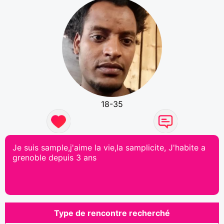
18-35
Je suis sample,j'aime la vie,la samplicite, J'habite a
grenoble depuis 3 ans
Type de rencontre recherché