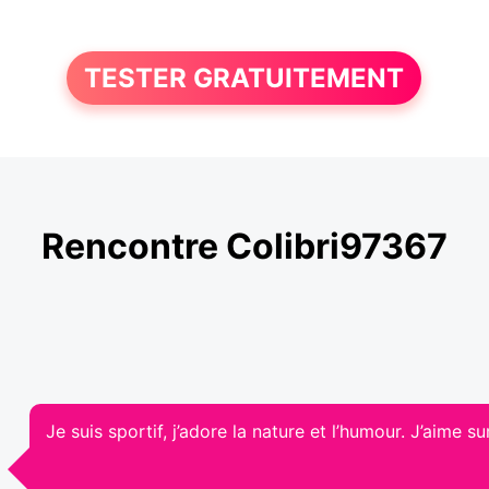
TESTER GRATUITEMENT
Rencontre Colibri97367
Je suis sportif, j’adore la nature et l’humour. J’aime 