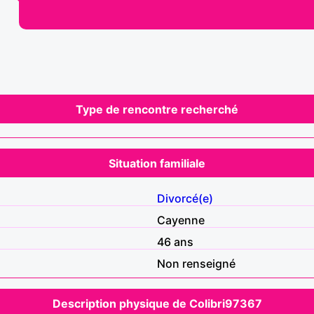
Type de rencontre recherché
Situation familiale
Divorcé(e)
Cayenne
46 ans
Non renseigné
Description physique de Colibri97367