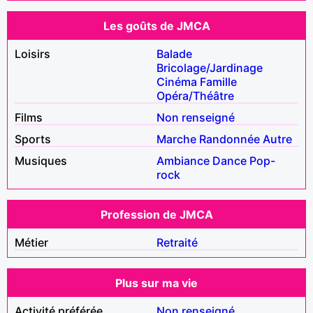
Les goûts de JMCA
Loisirs
Balade
Bricolage/Jardinage
Cinéma
Famille
Opéra/Théâtre
Films
Non renseigné
Sports
Marche
Randonnée
Autre
Musiques
Ambiance
Dance
Pop-
rock
Profession de JMCA
Métier
Retraité
Plus sur ma vie
Activité préférée
Non renseigné