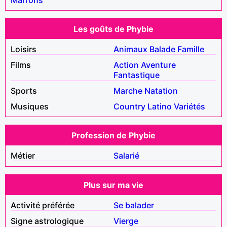
Les goûts de Phybie
Loisirs
Animaux
Balade
Famille
Films
Action
Aventure
Fantastique
Sports
Marche
Natation
Musiques
Country
Latino
Variétés
Profession de Phybie
Métier
Salarié
Plus sur ma vie
Activité préférée
Se balader
Signe astrologique
Vierge