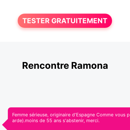
TESTER GRATUITEMENT
Rencontre Ramona
Femme sérieuse, originaire d'Espagne Comme vous pou
arde).moins de 55 ans s'abstenir, merci.