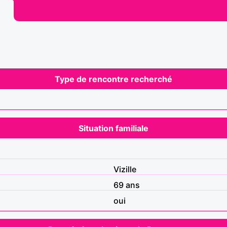
Type de rencontre recherché
Situation familiale
Vizille
69 ans
oui