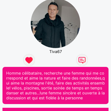
Tiva67
Homme célibataire, recherche une femme qui me co
rrespond et aime la nature et faire des randonnées,q
ui aime la montagne l'été, faire des activités ensemb
le! vélos, piscines, sortie soirée de temps en temps
danser et autres...!une femme sincère et ouverte à la
discussion et qui est fidèle à la personne