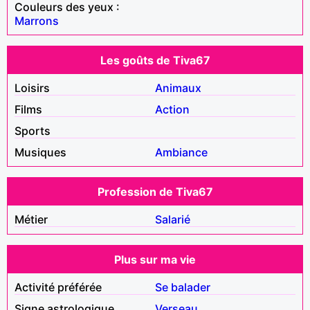
Couleurs des yeux :
Marrons
Les goûts de Tiva67
Loisirs
Animaux
Films
Action
Sports
Musiques
Ambiance
Profession de Tiva67
Métier
Salarié
Plus sur ma vie
Activité préférée
Se balader
Signe astrologique
Verseau