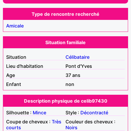
Type de rencontre recherché
Amicale
Situation familiale
Situation
Célibataire
Lieu d'habitation
Pont d'Yves
Age
37 ans
Enfant
non
Description physique de celib97430
Silhouette :
Mince
Style :
Décontracté
Coupe de cheveux :
Très
Couleur des cheveux :
courts
Noirs