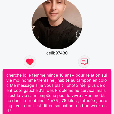
celib97430
cherche jolie femme mince 18 ans+ pour relation sui
vie moi homme trentaine j'habite au tampon en colo
c Me message si je vous plait , photo réel plus de d
ent coté gauche J'ai des Problème au cervical mais
c'est la vie sa m'empêche pas de vivre . Homme bla
nc dans la trentaine , 1m75 , 75 kilos , tatouée , perc
ing , voila tout est dit en souhaitant un bon week en
d !