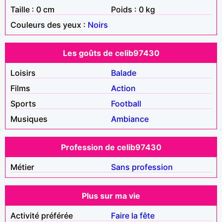
Taille : 0 cm
Poids : 0 kg
Couleurs des yeux :
Noirs
Les goûts de celib97430
Loisirs
Balade
Films
Action
Sports
Football
Musiques
Ambiance
Profession de celib97430
Métier
Sans profession
Plus sur ma vie
Activité préférée
Faire la fête