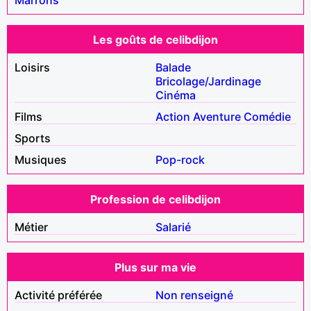
Les goûts de celibdijon
Loisirs
Balade
Bricolage/Jardinage
Cinéma
Films
Action
Aventure
Comédie
Sports
Musiques
Pop-rock
Profession de celibdijon
Métier
Salarié
Plus sur ma vie
Activité préférée
Non renseigné