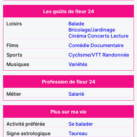
Les goûts de fleur 24
Loisirs
Balade
Bricolage/Jardinage
Cinéma
Concerts
Lecture
Films
Comédie
Documentaire
Sports
Cyclisme/VTT
Randonnée
Musiques
Variétés
Profession de fleur 24
Métier
Salarié
Plus sur ma vie
Activité préférée
Se balader
Signe astrologique
Taureau