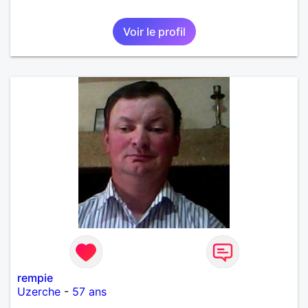
Voir le profil
rempie
Uzerche
-
57 ans