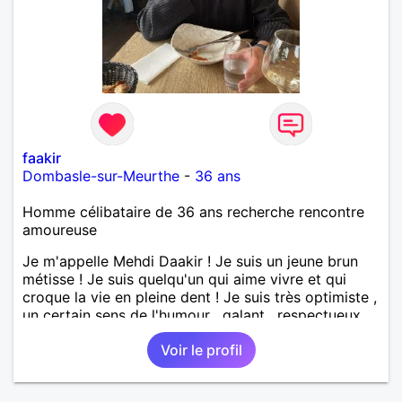
faakir
Dombasle-sur-Meurthe
-
36 ans
Homme célibataire de 36 ans recherche rencontre
amoureuse
Je m'appelle Mehdi Daakir ! Je suis un jeune brun
métisse ! Je suis quelqu'un qui aime vivre et qui
croque la vie en pleine dent ! Je suis très optimiste ,
un certain sens de l'humour , galant , respectueux
mais parfois un peu maladroit et timide ! Je
Voir le profil
recherche de nouvelles rencontres et plus si
affinités ! Qui ne tente rien n'a rien !