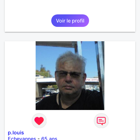
Voir le profil
p.louis
Echevannes
-
65 ans