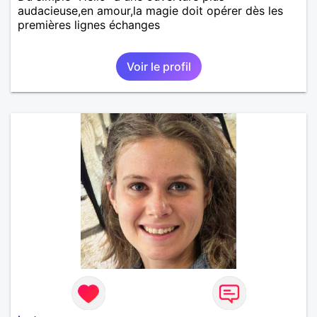
audacieuse,en amour,la magie doit opérer dès les
premières lignes échanges
Voir le profil