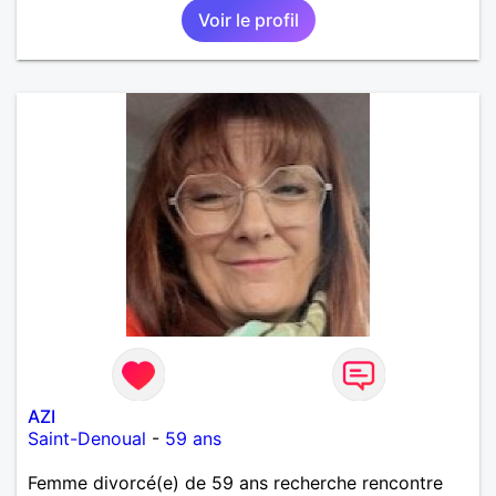
Voir le profil
AZI
Saint-Denoual
-
59 ans
Femme divorcé(e) de 59 ans recherche rencontre