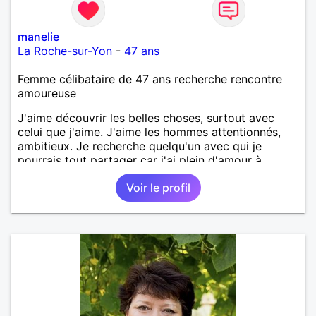
manelie
La Roche-sur-Yon
-
47 ans
Femme célibataire de 47 ans recherche rencontre
amoureuse
J'aime découvrir les belles choses, surtout avec
celui que j'aime. J'aime les hommes attentionnés,
ambitieux. Je recherche quelqu'un avec qui je
pourrais tout partager car j'ai plein d'amour à
donner.
Voir le profil