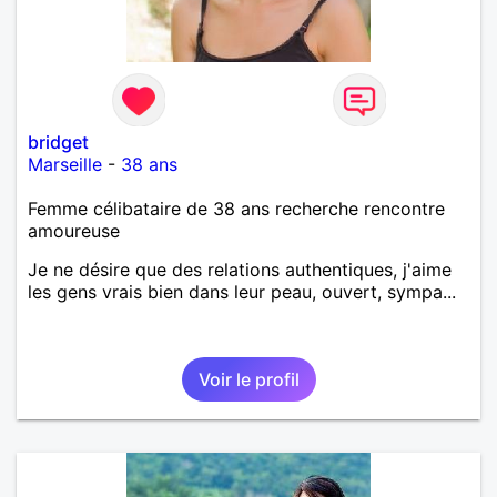
bridget
Marseille
-
38 ans
Femme célibataire de 38 ans recherche rencontre
amoureuse
Je ne désire que des relations authentiques, j'aime
les gens vrais bien dans leur peau, ouvert, sympa...
Voir le profil