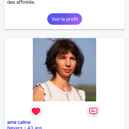
des affinités.
Voir le profil
ame caline
Nevers
-
43 ans