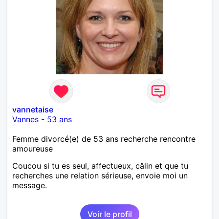
vannetaise
Vannes
-
53 ans
Femme divorcé(e) de 53 ans recherche rencontre
amoureuse
Coucou si tu es seul, affectueux, câlin et que tu
recherches une relation sérieuse, envoie moi un
message.
Voir le profil