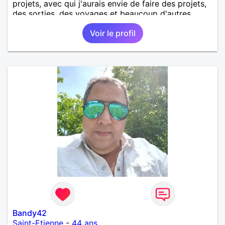
projets, avec qui j'aurais envie de faire des projets,
des sorties, des voyages et beaucoup d'autres
choses.
Voir le profil
Bandy42
Saint-Etienne
-
44 ans