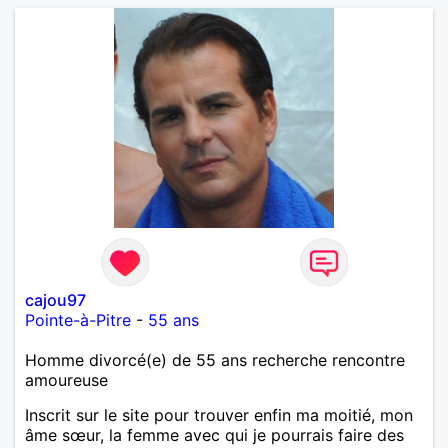
cajou97
Pointe-à-Pitre
-
55 ans
Homme divorcé(e) de 55 ans recherche rencontre
amoureuse
Inscrit sur le site pour trouver enfin ma moitié, mon
âme sœur, la femme avec qui je pourrais faire des