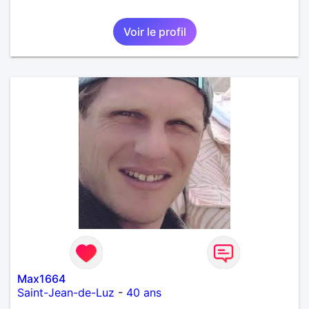
Voir le profil
Max1664
Saint-Jean-de-Luz
-
40 ans