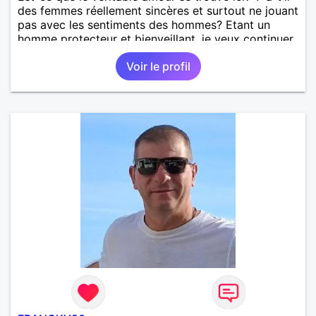
des femmes réellement sincères et surtout ne jouant
pas avec les sentiments des hommes? Etant un
homme protecteur et bienveillant, je veux continuer
d'y croire et pouvoir enfin former la petite famille
Voir le profil
que je désir temps. Faux profil, profiteuse et autres
joyeuseté passer votre chemin, vous ne
m'intéressez pas du tout!