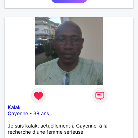
Kalak
Cayenne
-
38 ans
Je suis kalak, actuellement à Cayenne, à la
recherche d'une femme sérieuse