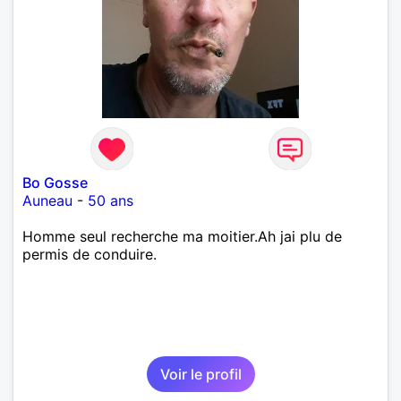
Bo Gosse
Auneau
-
50 ans
Homme seul recherche ma moitier.Ah jai plu de
permis de conduire.
Voir le profil