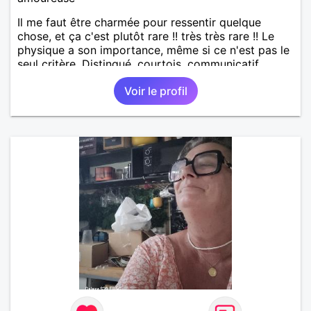
Il me faut être charmée pour ressentir quelque
chose, et ça c'est plutôt rare !! très très rare !! Le
physique a son importance, même si ce n'est pas le
seul critère. Distingué, courtois, communicatif,
drôle, intelligent... Les bwabwas de services
Voir le profil
m'insupportent !!! Je recherche des contacts
résidant sur l'île ... les échanges à distance ne sont
pas dans mes prérogatives