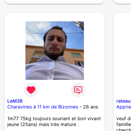
LeM38
ratea
Charavines à 11 km de Bizonnes
- 26 ans
Apprie
1m77 75kg toujours souriant et bon vivant
veuf d
jeune (25ans) mais très mature .
famill
cherch