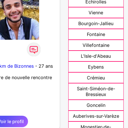
Echirolles
Vienne
Bourgoin-Jallieu
Fontaine
Villefontaine
L'Isle-d'Abeau
 km de Bizonnes
- 27 ans
Eybens
re de nouvelle rencontre
Crémieu
Saint-Siméon-de-
Bressieux
Goncelin
Auberives-sur-Varèze
oir le profil
Monestier-de-