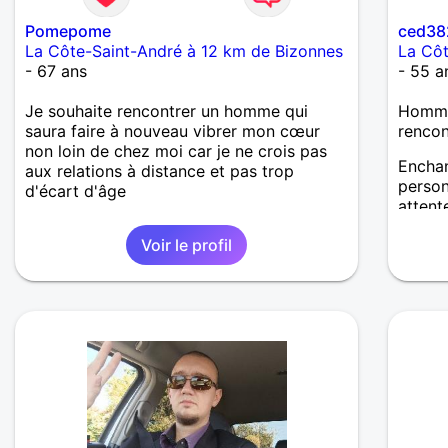
Pomepome
ced38
La Côte-Saint-André à 12 km de Bizonnes
La Côt
- 67 ans
- 55 a
Je souhaite rencontrer un homme qui
Homme 
saura faire à nouveau vibrer mon cœur
renco
non loin de chez moi car je ne crois pas
Enchan
aux relations à distance et pas trop
person
d'écart d'âge
attent
j'ador
Voir le profil
l'impr